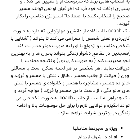
به انتخاب هایی بزند که سرنوشت او را تعیین می کند . و
بسیاری اوقات نه خود فرد نه اطرافیان او نمی توانند مسیر
صحیح را انتخاب کنند یا اصطلاحا” استراتژی مناسب را بکار
گیرند .
یک coach با استفاده از دانش و مهارتهایی که دارد به صورت
کاربردی و عملی شخص را همراهی می کند تا بتواند ( آشنایی با
شخص مناسب و ازدواج با او را به صورت موثر مدیریت کند
)همچنین در مقاطع دشوار زندگی بتواند بحران ها را به بهترین
نحو مدیریت کند ( به صورت کاربردی ) و نتیجه مطلوب را
دریافت نماید . هر شخصی در هر لحظه ممکن است با مسائلی
چون ( خیانت از جانب همسر ، طلاق ، تنش با همسر و فرزند و
خانواده همسر ، مشاجره با همسر و خانواده ی همسر یا تنش
های خانوادگی ، از دست دادن همسر یا فرزند ) مواجه گردد و
یک همراهی مناسب از جانب coach به صورت تخصصی می
تواند انگیزه و توانایی لازم را برای حل موضوعات بالا و ادامه
زندگی در بهترین شرایط فراهم سازد .
ویژه ی مجردها،متاهلها
افراد در شرف ازدواج