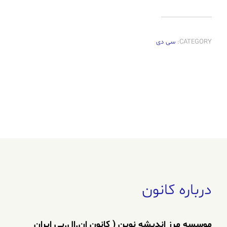
CATEGORY:
سی دی
درباره کانون
موسسه مرز اندیشه نوین ( کانون ان.ال.پی ایران