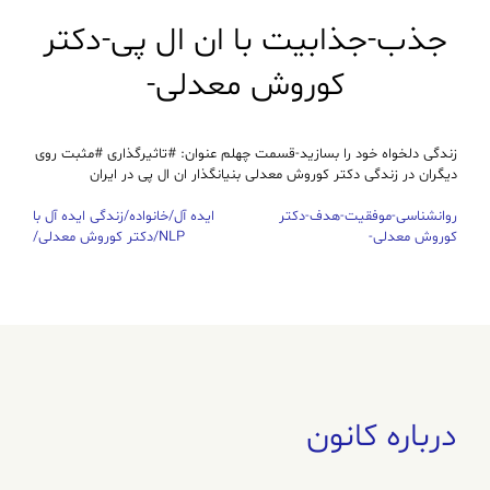
جذب-جذابیت با ان ال پی-دکتر
کوروش معدلی-
زندگی دلخواه خود را بسازید-قسمت چهلم عنوان: #تاثیرگذاری #مثبت روی
دیگران در زندگی دکتر کوروش معدلی بنیانگذار ان ال پی در ایران
روانشناسی-موفقیت-هدف-دکتر
ایده آل/خانواده/زندگی ایده آل با
راهبری
کوروش معدلی-
NLP/دکتر کوروش معدلی/
نوشته
درباره کانون