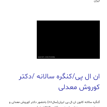
ایران
ان ال پی/كنگره سالانه /دكتر
كوروش معدلی
گنگره سالانه كانون ان.ال.پی ایران(سال88) باحضور دكتر كوروش معدلی و