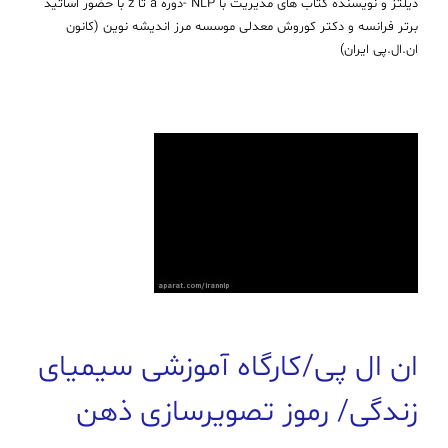
دیلتز و نویسنده کتاب های مدیریت با NLP -دوره a تا z با حضور اساتید
برتر فرانسه و دکتر کوروش معدلی موسسه مرز اندیشه نوین (کانون
ان.ال.پی ایران)
ان ال پی/كارگاه آموزشی سیمیای
زندگی/ رموز تصویرسازی ذهن