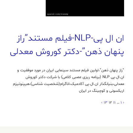
ان ال پی-NLP-فیلم مستند”راز
پنهان ذهن”-دکتر کوروش معدلی
“راز پنهان ذهن”،اولین فیلم مستند سینمایی ایران در مورد موفقیت و
ان.ال.پی NLP (برنامه ریزی عصبی کلامی) با شرکت دکتر کوروش
معدلی،بنیانگذار ان.ال.پی آکادمیک،اناگرام(شخصیت شناسی)،هیپنوتیزم
اریکسونی و کوچینگ در ایران
›
13
12
11
…
1
‹